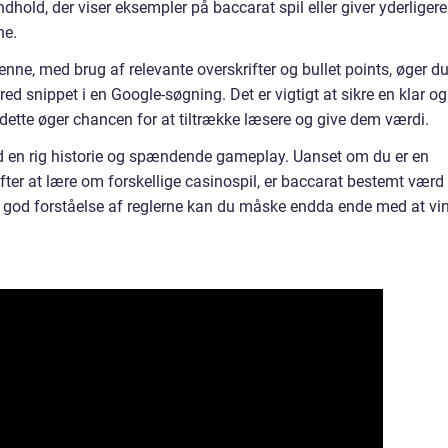
dhold, der viser eksempler på baccarat spil eller giver yderligere
ne.
nne, med brug af relevante overskrifter og bullet points, øger d
red snippet i en Google-søgning. Det er vigtigt at sikre en klar og
dette øger chancen for at tiltrække læsere og give dem værdi.
ed en rig historie og spændende gameplay. Uanset om du er en
efter at lære om forskellige casinospil, er baccarat bestemt værd
en god forståelse af reglerne kan du måske endda ende med at vi