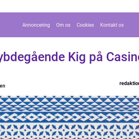
Annoncering
Om os
Cookies
Kontakt os
Dybdegående Kig på Casin
redaktio
sen