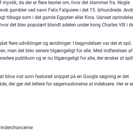
 mystik, da der er flere teorier om, hvor det stammer fra. Nogle
liensk gambler ved navn Felix Falguiere i det 15. århundrede. And
angt tilbage som i det gamle Egypten eller Kina. Uanset oprindels
g, hvor det blev populært blandt adelen under kong Charles VIII i d
 flere udviklinger og ændringer. I begyndelsen var det et spil,
len, men det blev senere tilgængeligt for alle. Med indførelsen af
redere publikum og er nu tilgængeligt for alle, der ønsker at spil
at blive vist som featured snippet på en Google søgning er det
åde, der gør det lettere for søgemaskinerne at indeksere. Her er e
e vinderchancerne