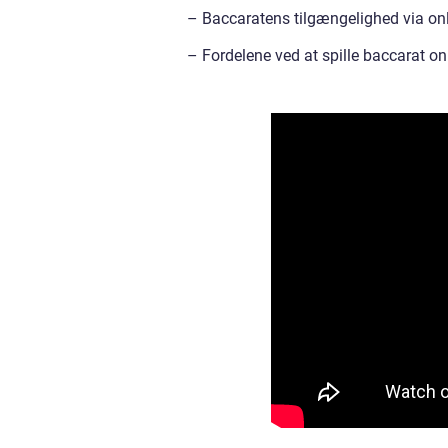
– Baccaratens tilgængelighed via onl
– Fordelene ved at spille baccarat on