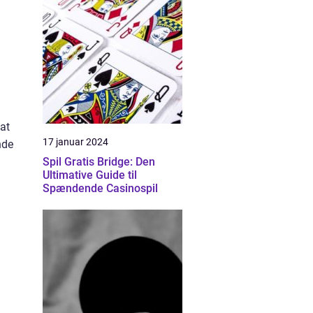
u
 at
17 januar 2024
nde
Spil Gratis Bridge: Den
Ultimative Guide til
Spændende Casinospil