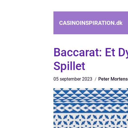
CASINOINSPIRATION.
dk
Baccarat: Et 
Spillet
05 september 2023
Peter Morten