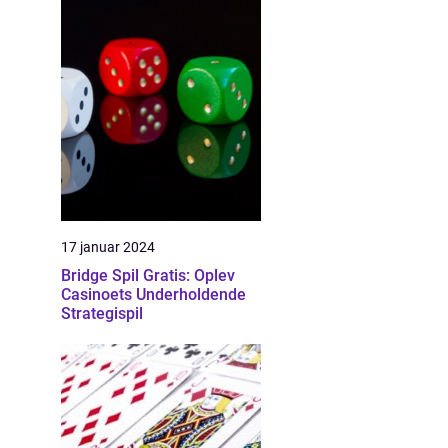
17 januar 2024
Bridge Spil Gratis: Oplev
Casinoets Underholdende
Strategispil