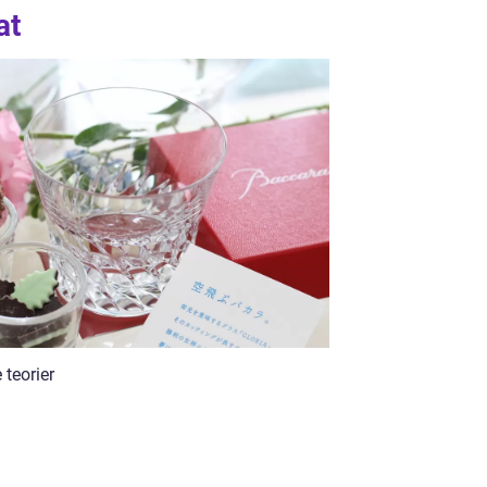
at
 teorier