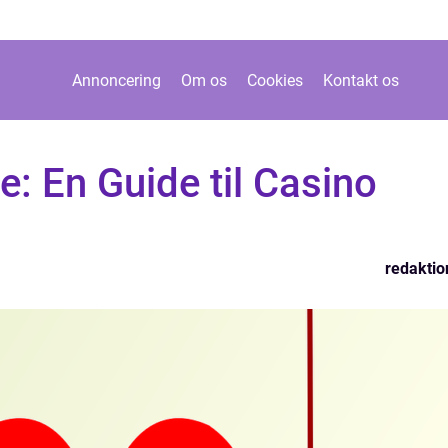
Annoncering
Om os
Cookies
Kontakt os
e: En Guide til Casino
redaktio