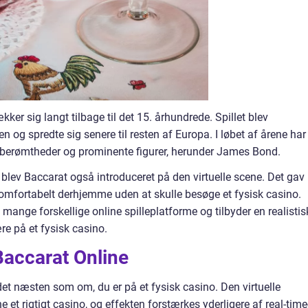
kker sig langt tilbage til det 15. århundrede. Spillet blev
lien og spredte sig senere til resten af Europa. I løbet af årene har
 berømtheder og prominente figurer, herunder James Bond.
lev Baccarat også introduceret på den virtuelle scene. Det gav
 komfortabelt derhjemme uden at skulle besøge et fysisk casino.
mange forskellige online spilleplatforme og tilbyder en realistis
re på et fysisk casino.
Baccarat Online
 det næsten som om, du er på et fysisk casino. Den virtuelle
gne et rigtigt casino, og effekten forstærkes yderligere af real-time