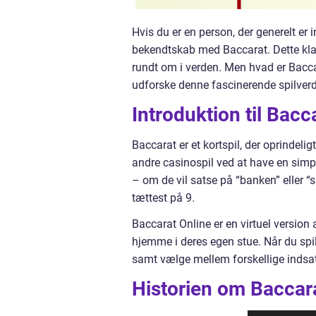
Hvis du er en person, der generelt er i
bekendtskab med Baccarat. Dette klas
rundt om i verden. Men hvad er Baccar
udforske denne fascinerende spilverd
Introduktion til Bacc
Baccarat er et kortspil, der oprindeli
andre casinospil ved at have en simpel
– om de vil satse på “banken” eller “
tættest på 9.
Baccarat Online er en virtuel version
hjemme i deres egen stue. Når du spil
samt vælge mellem forskellige indsats
Historien om Baccar