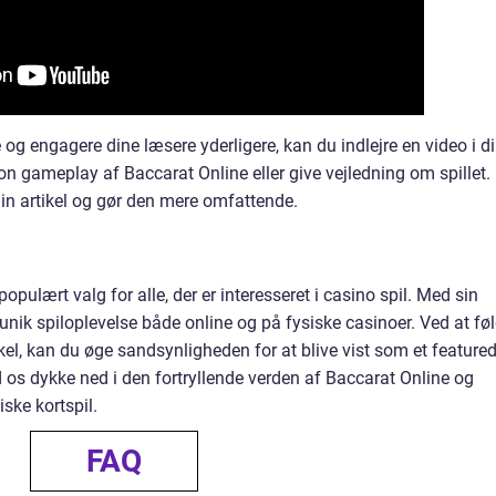
 og engagere dine læsere yderligere, kan du indlejre en video i d
ion gameplay af Baccarat Online eller give vejledning om spillet.
 din artikel og gør den mere omfattende.
ulært valg for alle, der er interesseret i casino spil. Med sin
n unik spiloplevelse både online og på fysiske casinoer. Ved at fø
rtikel, kan du øge sandsynligheden for at blive vist som et feature
 os dykke ned i den fortryllende verden af Baccarat Online og
ske kortspil.
FAQ