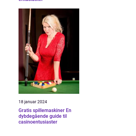
18 januar 2024
Gratis spillemaskiner En
dybdegående guide til
casinoentusiaster