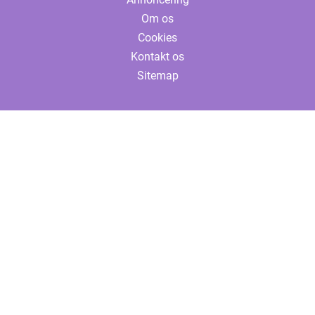
Om os
Cookies
Kontakt os
Sitemap