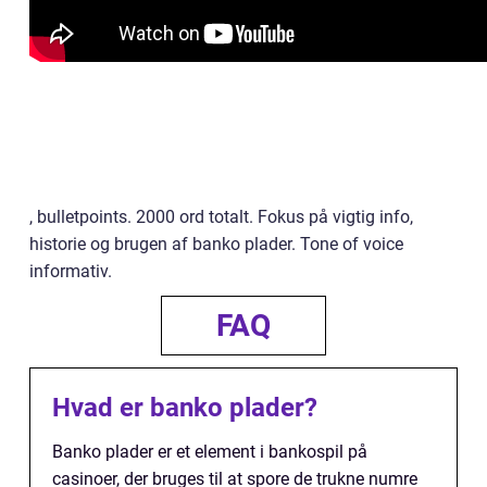
, bulletpoints. 2000 ord totalt. Fokus på vigtig info,
historie og brugen af banko plader. Tone of voice
informativ.
FAQ
Hvad er banko plader?
Banko plader er et element i bankospil på
casinoer, der bruges til at spore de trukne numre