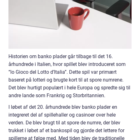
Historien om banko plader går tilbage til det 16.
århundrede i Italien, hvor spillet blev introduceret som
“lo Gioco del Lotto d’Italia”. Dette spil var primært
baseret på lotteri og brugte kort til at spore numrene.
Det blev hurtigt populært i hele Europa og spredte sig til
andre lande som Frankrig og Storbritannien.
I løbet af det 20. århundrede blev banko plader en
integreret del af spillehaller og casinoer over hele
verden. De blev brugt til at spore de numre, der blev
trukket i løbet af et bankospil og gjorde det lettere for
spillerne at følge med. Med tiden blev de traditionelle