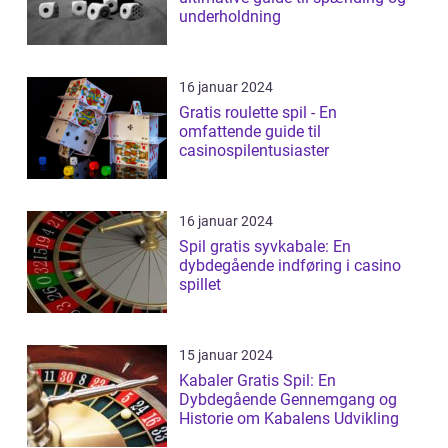
underholdning
16 januar 2024
Gratis roulette spil - En
omfattende guide til
casinospilentusiaster
16 januar 2024
Spil gratis syvkabale: En
dybdegående indføring i casino
spillet
15 januar 2024
Kabaler Gratis Spil: En
Dybdegående Gennemgang og
Historie om Kabalens Udvikling