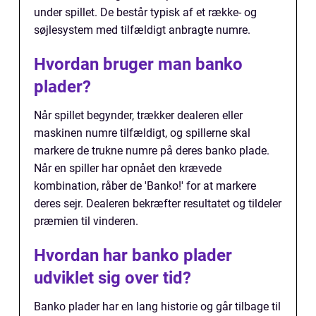
under spillet. De består typisk af et række- og
søjlesystem med tilfældigt anbragte numre.
Hvordan bruger man banko
plader?
Når spillet begynder, trækker dealeren eller
maskinen numre tilfældigt, og spillerne skal
markere de trukne numre på deres banko plade.
Når en spiller har opnået den krævede
kombination, råber de 'Banko!' for at markere
deres sejr. Dealeren bekræfter resultatet og tildeler
præmien til vinderen.
Hvordan har banko plader
udviklet sig over tid?
Banko plader har en lang historie og går tilbage til