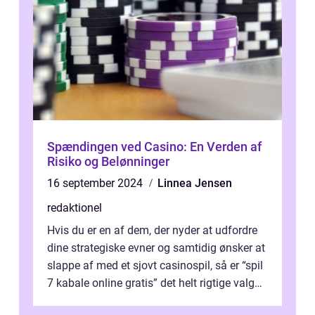
Spændingen ved Casino: En Verden af
Risiko og Belønninger
16 september 2024
Linnea Jensen
redaktionel
Hvis du er en af dem, der nyder at udfordre
dine strategiske evner og samtidig ønsker at
slappe af med et sjovt casinospil, så er “spil
7 kabale online gratis” det helt rigtige valg
for di...