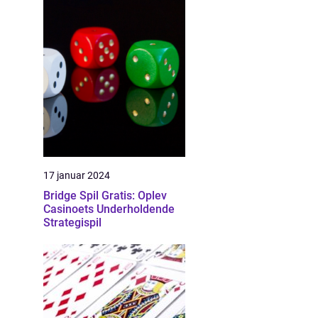
17 januar 2024
Bridge Spil Gratis: Oplev
Casinoets Underholdende
Strategispil