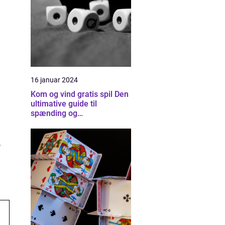
16 januar 2024
Kom og vind gratis spil Den
ultimative guide til
spænding og
underholdning
.