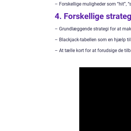
– Forskellige muligheder som “hit”, “s
4. Forskellige strateg
– Grundlæggende strategi for at mak
– Blackjack-tabellen som en hjælp til
– At tælle kort for at forudsige de til