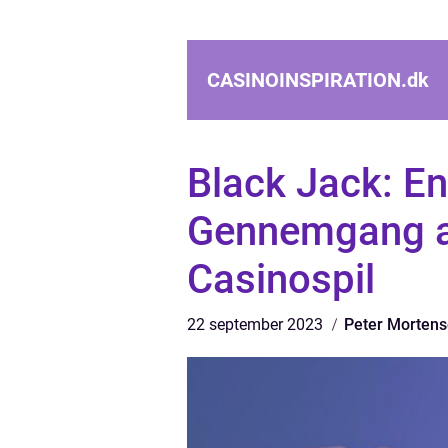
CASINOINSPIRATION.
dk
Black Jack: E
Gennemgang a
Casinospil
22 september 2023
Peter Morten