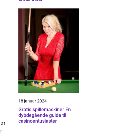
18 januar 2024
Gratis spillemaskiner En
dybdegående guide til
casinoentusiaster
 at
r