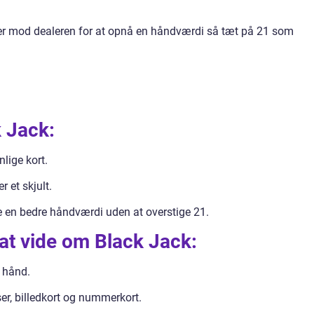
rerer mod dealeren for at opnå en håndværdi så tæt på 21 som
k Jack:
lige kort.
r et skjult.
ve en bedre håndværdi uden at overstige 21.
 at vide om Black Jack:
 hånd.
er, billedkort og nummerkort.