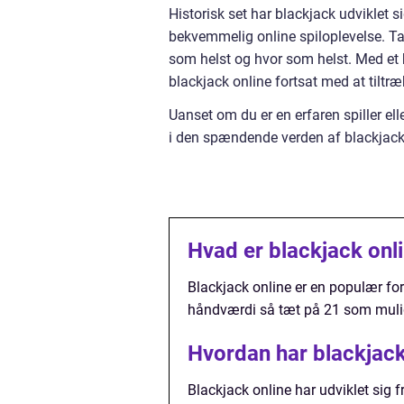
Historisk set har blackjack udviklet si
bekvemmelig online spiloplevelse. Tak
som helst og hvor som helst. Med et b
blackjack online fortsat med at tiltræ
Uanset om du er en erfaren spiller el
i den spændende verden af blackjack 
Hvad er blackjack onl
Blackjack online er en populær for
håndværdi så tæt på 21 som muligt
Hvordan har blackjack 
Blackjack online har udviklet sig f