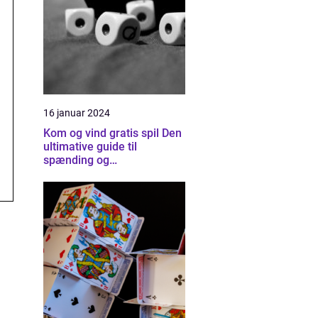
16 januar 2024
Kom og vind gratis spil Den
ultimative guide til
spænding og
underholdning