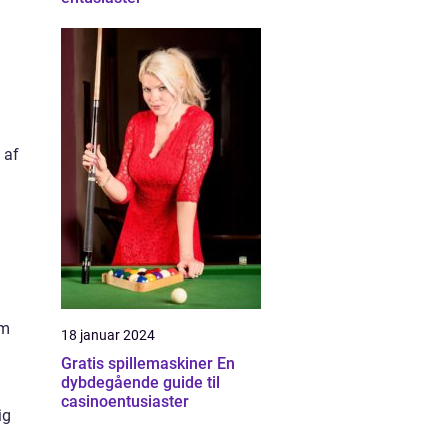
 af
om
18 januar 2024
Gratis spillemaskiner En
dybdegående guide til
casinoentusiaster
ig