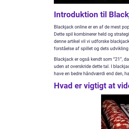
Introduktion til Blac
Blackjack online er en af de mest pop
Dette spil kombinerer held og strateg
denne artikel vil vi udforske blackjac
forståelse af spillet og dets udvikling 
Blackjack er også kendt som “21”, da
uden at overskride dette tal. I blackj
have en bedre håndværdi end den, han
Hvad er vigtigt at vi