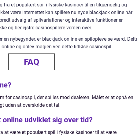
g fra et populært spil i fysiske kasinoer til en tilgængelig og
ket være internettet kan spillere nu nyde blackjack online når
redt udvalg af spilvariationer og interaktive funktioner er
kke og begejstre casinospillere verden over.
ler en nybegynder, er blackjack online en spiloplevelse værd. Del
online og oplev magien ved dette tidløse casinospil.
FAQ
ine?
m for casinospil, der spilles mod dealeren. Målet er at opnå en
 uden at overskride det tal.
online udviklet sig over tid?
ra at være et populært spil i fysiske kasinoer til at være