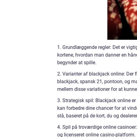
1. Grundlæggende regler: Det er vigti
kortene, hvordan man danner en hånd 
begynder at spille.
2. Varianter af blackjack online: Der 
blackjack, spansk 21, pontoon, og ma
mellem disse variationer for at kunne 
3. Strategisk spil: Blackjack online er
kan forbedre dine chancer for at vind
stå, baseret på de kort, du og dealere
4. Spil på troværdige online casinoer: 
og licenseret online casino-platform. D