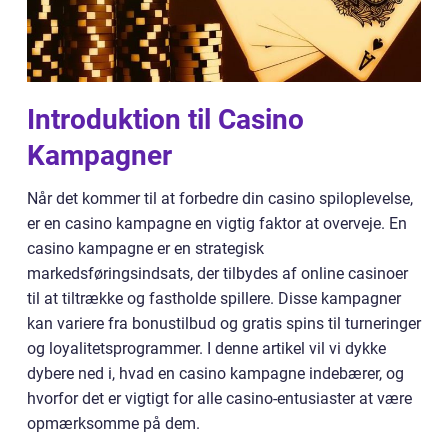
Introduktion til Casino
Kampagner
Når det kommer til at forbedre din casino spiloplevelse,
er en casino kampagne en vigtig faktor at overveje. En
casino kampagne er en strategisk
markedsføringsindsats, der tilbydes af online casinoer
til at tiltrække og fastholde spillere. Disse kampagner
kan variere fra bonustilbud og gratis spins til turneringer
og loyalitetsprogrammer. I denne artikel vil vi dykke
dybere ned i, hvad en casino kampagne indebærer, og
hvorfor det er vigtigt for alle casino-entusiaster at være
opmærksomme på dem.