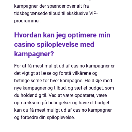
kampagner, der spænder over alt fra
tidsbegrænsede tilbud til eksklusive VIP-
programmer.
Hvordan kan jeg optimere min
casino spiloplevelse med
kampagner?
For at få mest muligt ud af casino kampagner er
det vigtigt at læse og forstå vilkårene og
betingelserne for hver kampagne. Hold øje med
nye kampagner og tilbud, og sæt et budget, som
du holder dig til. Ved at være opdateret, være
opmærksom på betingelser og have et budget
kan du få mest muligt ud af casino kampagner
og forbedre din spiloplevelse.