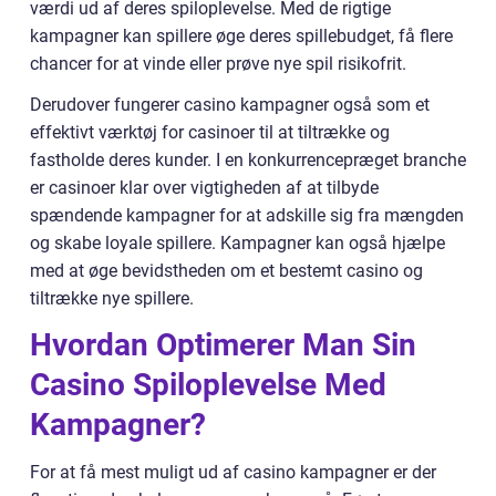
værdi ud af deres spiloplevelse. Med de rigtige
kampagner kan spillere øge deres spillebudget, få flere
chancer for at vinde eller prøve nye spil risikofrit.
Derudover fungerer casino kampagner også som et
effektivt værktøj for casinoer til at tiltrække og
fastholde deres kunder. I en konkurrencepræget branche
er casinoer klar over vigtigheden af at tilbyde
spændende kampagner for at adskille sig fra mængden
og skabe loyale spillere. Kampagner kan også hjælpe
med at øge bevidstheden om et bestemt casino og
tiltrække nye spillere.
Hvordan Optimerer Man Sin
Casino Spiloplevelse Med
Kampagner?
For at få mest muligt ud af casino kampagner er der