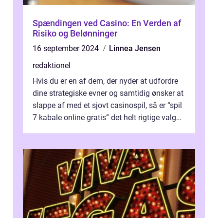
Spændingen ved Casino: En Verden af
Risiko og Belønninger
16 september 2024
Linnea Jensen
redaktionel
Hvis du er en af dem, der nyder at udfordre
dine strategiske evner og samtidig ønsker at
slappe af med et sjovt casinospil, så er “spil
7 kabale online gratis” det helt rigtige valg
for di...