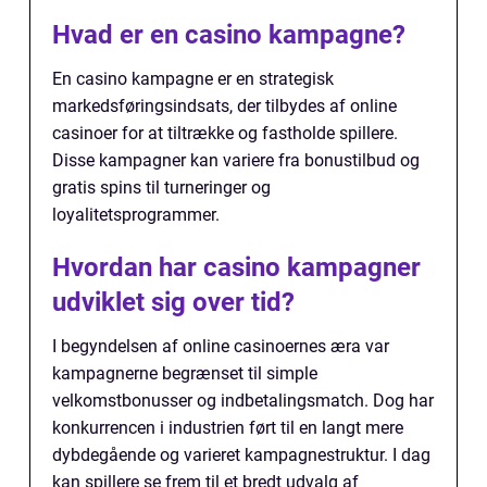
Hvad er en casino kampagne?
En casino kampagne er en strategisk
markedsføringsindsats, der tilbydes af online
casinoer for at tiltrække og fastholde spillere.
Disse kampagner kan variere fra bonustilbud og
gratis spins til turneringer og
loyalitetsprogrammer.
Hvordan har casino kampagner
udviklet sig over tid?
I begyndelsen af online casinoernes æra var
kampagnerne begrænset til simple
velkomstbonusser og indbetalingsmatch. Dog har
konkurrencen i industrien ført til en langt mere
dybdegående og varieret kampagnestruktur. I dag
kan spillere se frem til et bredt udvalg af