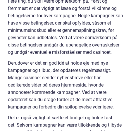
flere ting, du skal være opmærksom på. Først og
fremmest er det vigtigt at læse og forstå vilkårene og
betingelserne for hver kampagne. Nogle kampagner kan
have visse betingelser, der skal opfyldes, såsom et
minimumsindskud eller et gennemspilningskrav, før
gevinster kan udbetales. Ved at være opmærksom på
disse betingelser undgår du ubehagelige overraskelser
og undgår eventuelle misforståelser med casinoet.
Derudover er det en god idé at holde øje med nye
kampagner og tilbud, der opdateres regelmæssigt.
Mange casinoer sender nyhedsbreve eller har
dedikerede sider på deres hjemmeside, hvor de
annoncerer kommende kampagner. Ved at være
opdateret kan du drage fordel af de mest attraktive
kampagner og forbedre din spiloplevelse yderligere.
Det er også vigtigt at sætte et budget og holde fast i
det. Selvom kampagner kan være tillokkende og tilbyde