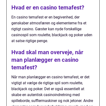
Hvad er en casino temafest?
En casino temafest er en begivenhed, der
genskaber atmosfæren og elementerne fra et
rigtigt casino. Gæster kan nyde forskellige
casinospil som roulette, blackjack og poker uden
at satse rigtige penge.
Hvad skal man overveje, når
man planlægger en casino
temafest?
Når man planlægger en casino temafest, er det
vigtigt at vælge de rigtige spil som roulette,
blackjack og poker. Det er også essentielt at
skabe en autentisk casinoindretning med
spilleborde, sufflermaskiner og nok jetoner. Andre