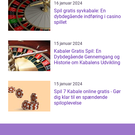
16 januar 2024
Spil gratis syvkabale: En
dybdegående indføring i casino
spillet
15 januar 2024
Kabaler Gratis Spil: En
Dybdegående Gennemgang og
Historie om Kabalens Udvikling
15 januar 2024
Spil 7 Kabale online gratis - Gør
dig klar til en spændende
spiloplevelse