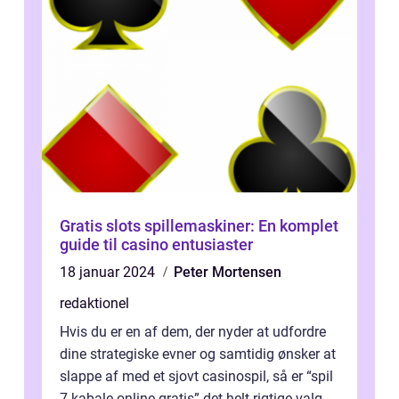
Gratis slots spillemaskiner: En komplet
guide til casino entusiaster
18 januar 2024
Peter Mortensen
redaktionel
Hvis du er en af dem, der nyder at udfordre
dine strategiske evner og samtidig ønsker at
slappe af med et sjovt casinospil, så er “spil
7 kabale online gratis” det helt rigtige valg