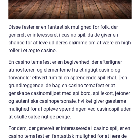
Disse fester er en fantastisk mulighed for folk, der
generelt er interesseret i casino spil, da de giver en
chance for at leve ud deres drømme om at være en high
roller i et ægte casino.
En casino temafest er en begivenhed, der efterligner
atmosfæren og elementerne fra et rigtigt casino og
forvandler ethvert rum til en spændende spillehal. Den
grundlæggende ide bag en casino temafest er at
genskabe casinomiljøet med spilbord, spillekort, jetoner
og autentiske casinopersonale, hvilket giver gæsterne
mulighed for at opleve spændingen ved casinospil uden
at skulle satse rigtige penge.
For dem, der generelt er interesserede i casino spil, er en
casino temafest en fantastisk mulighed for at lære de