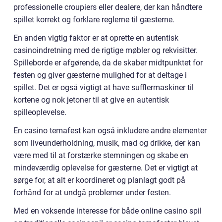
professionelle croupiers eller dealere, der kan håndtere
spillet korrekt og forklare reglerne til gæsterne.
En anden vigtig faktor er at oprette en autentisk
casinoindretning med de rigtige møbler og rekvisitter.
Spilleborde er afgørende, da de skaber midtpunktet for
festen og giver gæsterne mulighed for at deltage i
spillet. Det er også vigtigt at have sufflermaskiner til
kortene og nok jetoner til at give en autentisk
spilleoplevelse.
En casino temafest kan også inkludere andre elementer
som liveunderholdning, musik, mad og drikke, der kan
være med til at forstærke stemningen og skabe en
mindeværdig oplevelse for gæsterne. Det er vigtigt at
sørge for, at alt er koordineret og planlagt godt på
forhånd for at undgå problemer under festen.
Med en voksende interesse for både online casino spil