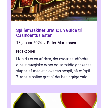
Spillemaskiner Gratis: En Guide til
Casinoentusiaster
18 januar 2024
Peter Mortensen
redaktionel
Hvis du er en af dem, der nyder at udfordre
dine strategiske evner og samtidig ønsker at
slappe af med et sjovt casinospil, så er “spil
7 kabale online gratis” det helt rigtige valg
for di...