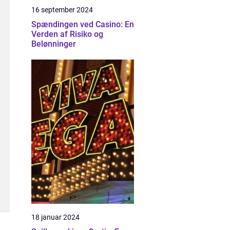
16 september 2024
Spændingen ved Casino: En
Verden af Risiko og
Belønninger
18 januar 2024