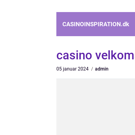
CASINOINSPIRATION.
dk
casino velko
05 januar 2024
admin