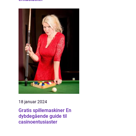
18 januar 2024
Gratis spillemaskiner En
dybdegående guide til
casinoentusiaster