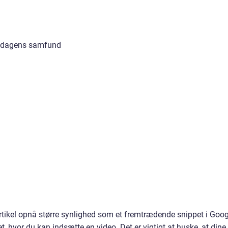
 i dagens samfund
artikel opnå større synlighed som et fremtrædende snippet i Goog
, hvor du kan indsætte en video. Det er vigtigt at huske, at dine