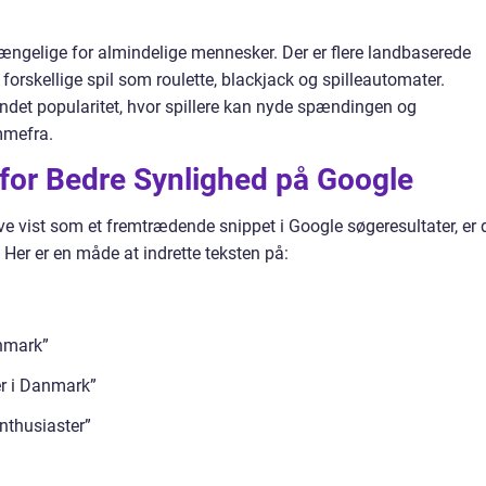
gængelige for almindelige mennesker. Der er flere landbaserede
r forskellige spil som roulette, blackjack og spilleautomater.
det popularitet, hvor spillere kan nyde spændingen og
mmefra.
 for Bedre Synlighed på Google
ve vist som et fremtrædende snippet i Google søgeresultater, er 
t. Her er en måde at indrette teksten på:
anmark”
r i Danmark”
nthusiaster”