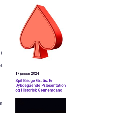
 i
t.
17 januar 2024
Spil Bridge Gratis: En
Dybdegående Præsentation
og Historisk Gennemgang
en