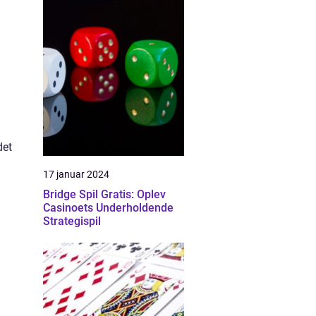
det
17 januar 2024
Bridge Spil Gratis: Oplev
Casinoets Underholdende
Strategispil