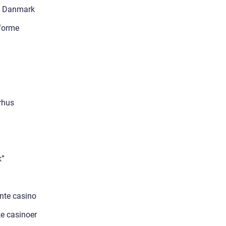
 i Danmark
tforme
arhus
k”
nte casino
e casinoer