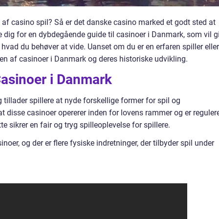
af casino spil? Så er det danske casino marked et godt sted at
ere dig for en dybdegående guide til casinoer i Danmark, som vil g
, hvad du behøver at vide. Uanset om du er en erfaren spiller eller
den af casinoer i Danmark og deres historiske udvikling.
Casinoer i Danmark
llader spillere at nyde forskellige former for spil og
 at disse casinoer opererer inden for lovens rammer og er reguler
sikrer en fair og tryg spilleoplevelse for spillere.
oer, og der er flere fysiske indretninger, der tilbyder spil under