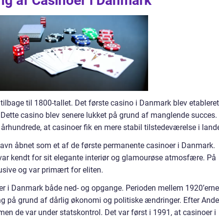
g af Casinoer i Danmark
lbage til 1800-tallet. Det første casino i Danmark blev etableret
 Dette casino blev senere lukket på grund af manglende succes.
 århundrede, at casinoer fik en mere stabil tilstedeværelse i lande
havn åbnet som et af de første permanente casinoer i Danmark.
g var kendt for sit elegante interiør og glamourøse atmosfære. På
usive og var primært for eliten.
noer i Danmark både ned- og opgange. Perioden mellem 1920’erne
g på grund af dårlig økonomi og politiske ændringer. Efter And
en de var under statskontrol. Det var først i 1991, at casinoer i