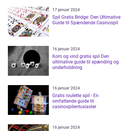
17 januar 2024
Spil Gratis Bridge: Den Ultimative
Guide til Spændende Casinospil
16 januar 2024
Kom og vind gratis spil Den
ultimative guide til spænding og
underholdning
16 januar 2024
Gratis roulette spil - En
omfattende guide til
casinospilentusiaster
16 januar 2024