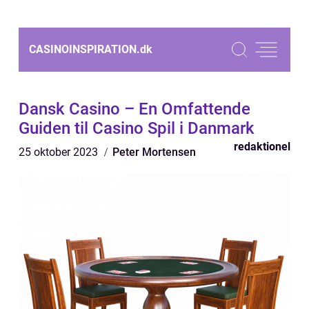
CASINOINSPIRATION.
dk
Dansk Casino – En Omfattende
Guiden til Casino Spil i Danmark
redaktionel
25 oktober 2023
Peter Mortensen