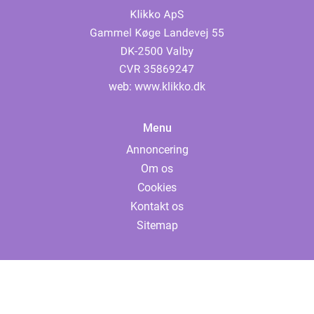
web:
www.klikko.dk
Menu
Annoncering
Om os
Cookies
Kontakt os
Sitemap