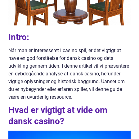
Intro:
Når man er interesseret i casino spil, er det vigtigt at
have en god forståelse for dansk casino og dets
udvikling gennem tiden. I denne artikel vil vi præsentere
en dybdegående analyse af dansk casino, herunder
vigtige oplysninger og historisk baggrund. Uanset om
du er nybegynder eller erfaren spiller, vil denne guide
være en uvurderlig ressource.
Hvad er vigtigt at vide om
dansk casino?