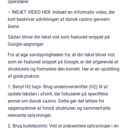
operatører.
– INDÆT VIDEO HER: Indsæt en informativ video, der
kort beskriver udviklingen af dansk casino gennem
årene
Sådan bliver din tekst vist som featured snippet på
Google søgninger:
For at øge sandsynligheden for, at din tekst bliver vist
som en featured snippet på Google, er det afgørende at
strukturere og formatere den korrekt. Her er en opstilling
af gode praksis:
1. Benyt H2 tags: Brug underoverskrifter (H2) til at
opdele teksten i afsnit, der fokuserer på specifikke
emner om dansk casino. Dette gør det lettere for
søgemaskiner at forstå strukturen og sammenfatte
relevante oplysninger.
2. Brug bulletpoints: Ved at præsentere oplysninger i en