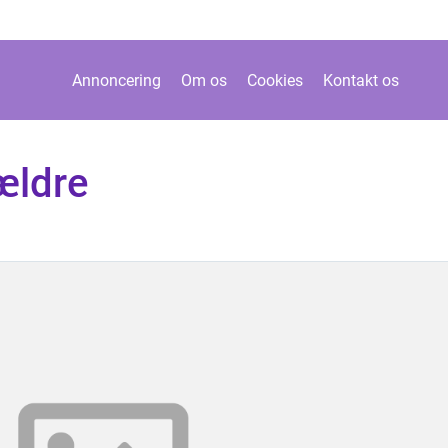
Annoncering
Om os
Cookies
Kontakt os
 ældre