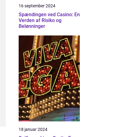
16 september 2024
Spændingen ved Casino: En
Verden af Risiko og
Belønninger
18 januar 2024