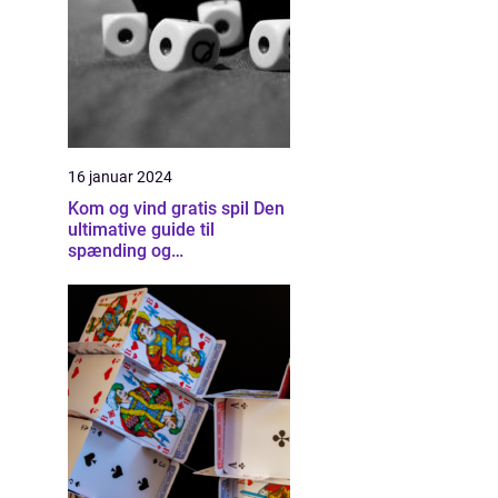
16 januar 2024
Kom og vind gratis spil Den
ultimative guide til
spænding og
underholdning