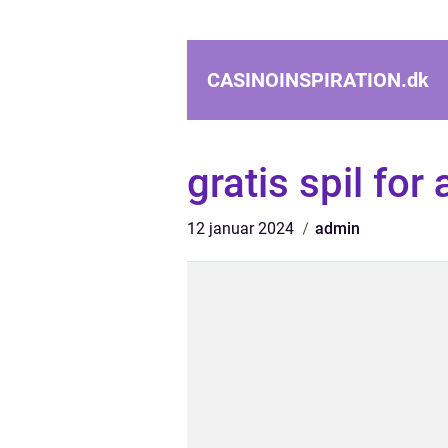
CASINOINSPIRATION.
dk
gratis spil for
12 januar 2024
admin