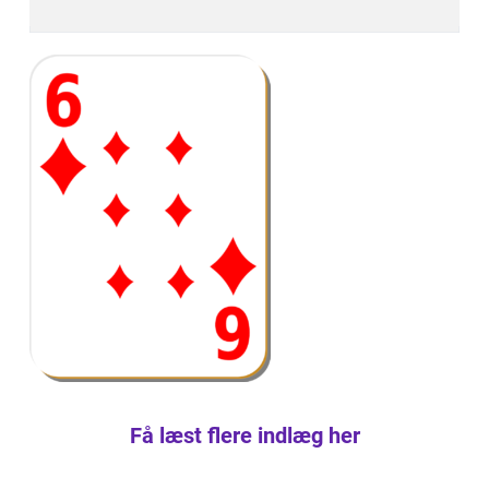
Få læst flere indlæg her