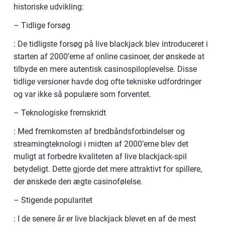
historiske udvikling:
– Tidlige forsøg
: De tidligste forsøg på live blackjack blev introduceret i
starten af 2000’erne af online casinoer, der ønskede at
tilbyde en mere autentisk casinospiloplevelse. Disse
tidlige versioner havde dog ofte tekniske udfordringer
og var ikke så populære som forventet.
– Teknologiske fremskridt
: Med fremkomsten af bredbåndsforbindelser og
streamingteknologi i midten af 2000’erne blev det
muligt at forbedre kvaliteten af live blackjack-spil
betydeligt. Dette gjorde det mere attraktivt for spillere,
der ønskede den ægte casinofølelse.
– Stigende popularitet
: I de senere år er live blackjack blevet en af de mest