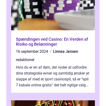
Spændingen ved Casino: En Verden af
Risiko og Belønninger
16 september 2024
Linnea Jensen
redaktionel
Hvis du er en af dem, der nyder at udfordre
dine strategiske evner og samtidig ønsker at
slappe af med et sjovt casinospil, så er “spil
7 kabale online gratis” det helt rigtige valg
for di...