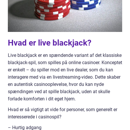
Hvad er live blackjack?
Live blackjack er en spændende variant af det klassiske
blackjack-spil, som spilles på online casinoer. Konceptet
er enkelt – du spiller mod en live dealer, som du kan
interagere med via en livestreaming-video. Dette skaber
en autentisk casinooplevelse, hvor du kan nyde
spændingen ved at spille blackjack, uden at skulle
forlade komforten i dit eget hjem.
Hvad er så vigtigt at vide for personer, som generelt er
interesserede i casinospil?
– Hurtig adgang