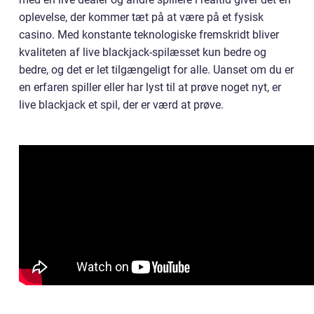
oplevelse, der kommer tæt på at være på et fysisk
casino. Med konstante teknologiske fremskridt bliver
kvaliteten af live blackjack-spilæsset kun bedre og
bedre, og det er let tilgængeligt for alle. Uanset om du er
en erfaren spiller eller har lyst til at prøve noget nyt, er
live blackjack et spil, der er værd at prøve.