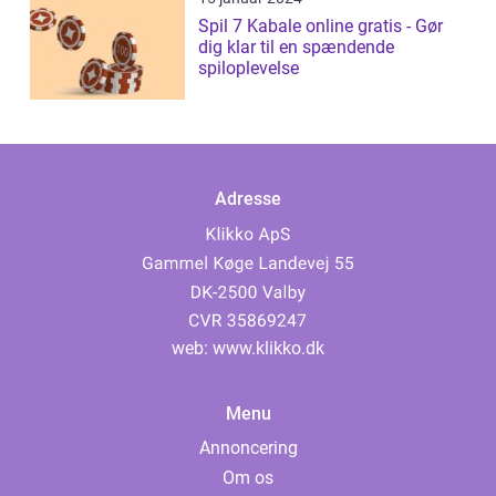
Spil 7 Kabale online gratis - Gør
dig klar til en spændende
spiloplevelse
Adresse
web:
www.klikko.dk
Menu
Annoncering
Om os