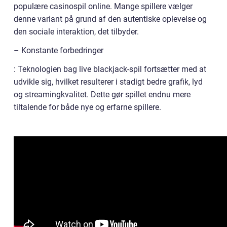
populære casinospil online. Mange spillere vælger
denne variant på grund af den autentiske oplevelse og
den sociale interaktion, det tilbyder.
– Konstante forbedringer
: Teknologien bag live blackjack-spil fortsætter med at
udvikle sig, hvilket resulterer i stadigt bedre grafik, lyd
og streamingkvalitet. Dette gør spillet endnu mere
tiltalende for både nye og erfarne spillere.