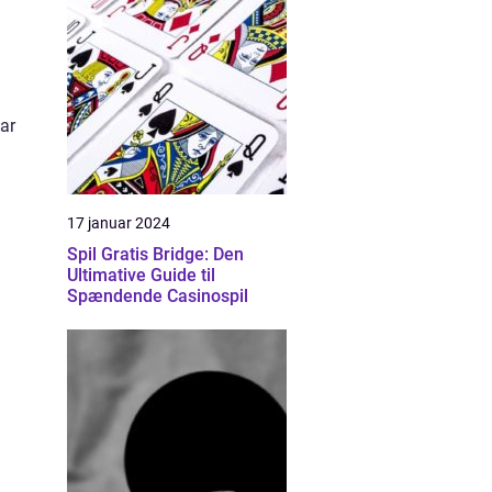
har
17 januar 2024
Spil Gratis Bridge: Den
Ultimative Guide til
Spændende Casinospil