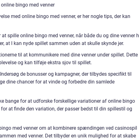
d online bingo med venner
else med online bingo med venner, er her nogle tips, der kan
or at spille online bingo med venner, når både du og dine venner 
sikrer, at I kan nyde spillet sammen uden at skulle skynde jer.
ionerne til at kommunikere med dine venner under spillet. Dette
evelse og kan tilføje ekstra sjov til spillet.
dersøg de bonusser og kampagner, der tilbydes specifikt til
ge dine chancer for at vinde og forbedre din samlede
kke bange for at udforske forskellige variationer af online bingo
r at finde den variation, der passer bedst til din spillestil og
e bingo med venner om at kombinere spændingen ved casinospil
sammen med venner. Det tilbyder en unik mulighed for at skabe