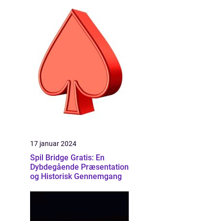
17 januar 2024
Spil Bridge Gratis: En
Dybdegående Præsentation
og Historisk Gennemgang