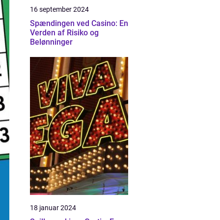
16 september 2024
Spændingen ved Casino: En
Verden af Risiko og
Belønninger
18 januar 2024