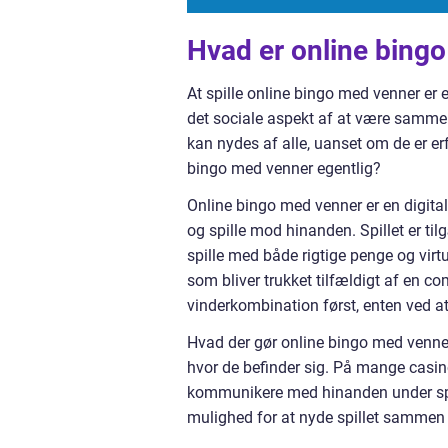
Hvad er online bing
At spille online bingo med venner e
det sociale aspekt af at være sammen 
kan nydes af alle, uanset om de er e
bingo med venner egentlig?
Online bingo med venner er en digital 
og spille mod hinanden. Spillet er til
spille med både rigtige penge og virt
som bliver trukket tilfældigt af en com
vinderkombination først, enten ved at
Hvad der gør online bingo med venner 
hvor de befinder sig. På mange casino
kommunikere med hinanden under spi
mulighed for at nyde spillet sammen 