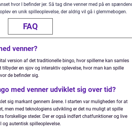
nset hvor I befinder jer. Så tag dine venner med på en spænden
oplev en unik spilleoplevelse, der aldrig vil gå i glemmebogen.
FAQ
 med venner?
al version af det traditionelle bingo, hvor spillerne kan samles
 tilbyder en sjov og interaktiv oplevelse, hvor man kan spille
vor de befinder sig.
ngo med venner udviklet sig over tid?
let sig markant gennem årene. I starten var muligheden for at
t, men med teknologiens udvikling er det nu muligt at spille
ra forskellige steder. Der er også indført chatfunktioner og live
l og autentisk spilleoplevelse.