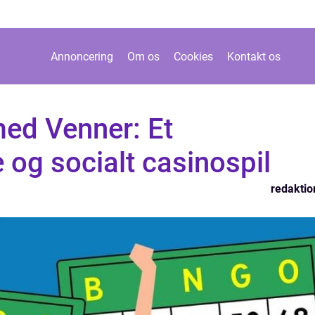
Annoncering
Om os
Cookies
Kontakt os
med Venner: Et
og socialt casinospil
redaktio