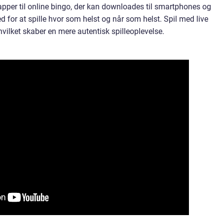
apper til online bingo, der kan downloades til smartphones og
hed for at spille hvor som helst og når som helst. Spil med live
hvilket skaber en mere autentisk spilleoplevelse.