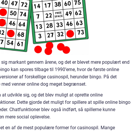
t sig markant gennem årene, og det er blevet mere populært end
ingo kan spores tilbage til 1990’erne, hvor de første online
versioner af forskellige casinospil, herunder bingo. På det
le med venner online dog meget begrænset.
at udvikle sig, og det blev muligt at oprette online
oner. Dette gjorde det muligt for spillere at spille online bingo
teder. Chatfunktioner blev også indført, så spillerne kunne
n mere social oplevelse.
vet en af de mest populære former for casinospil. Mange