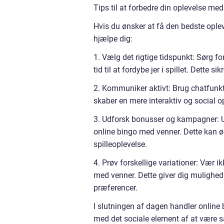
Tips til at forbedre din oplevelse me
Hvis du ønsker at få den bedste oplev
hjælpe dig:
1. Vælg det rigtige tidspunkt: Sørg f
tid til at fordybe jer i spillet. Dette 
2. Kommuniker aktivt: Brug chatfunkt
skaber en mere interaktiv og social opl
3. Udforsk bonusser og kampagner: Un
online bingo med venner. Dette kan ø
spilleoplevelse.
4. Prøv forskellige variationer: Vær i
med venner. Dette giver dig mulighed fo
præferencer.
I slutningen af dagen handler onlin
med det sociale element af at være 