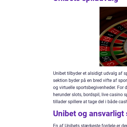
Unibet tilbyder et alsidigt udvalg af s
sektion byder på en bred vifte af spo
og virtuelle sportsbegivenheder. For 
herunder slots, bordspil, live casino 
tillader spillere at tage del i både c
Unibet og ansvarligt 
En af Unibets stærkeste fordele er der