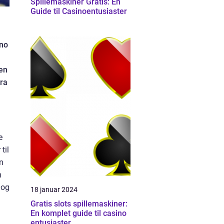
Spillemaskiner Gratis: En
Guide til Casinoentusiaster
ino
Men
fra
e
til
en
n
 og
18 januar 2024
Gratis slots spillemaskiner:
En komplet guide til casino
entusiaster