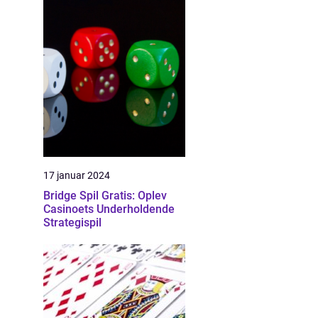
17 januar 2024
Bridge Spil Gratis: Oplev
Casinoets Underholdende
Strategispil