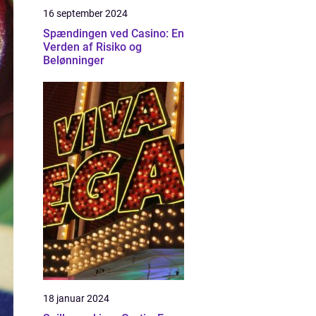
16 september 2024
Spændingen ved Casino: En
Verden af Risiko og
Belønninger
18 januar 2024